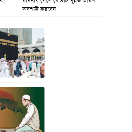
বে!
মদিনায় গেলে যে ৪টি সুন্নত আমল
অবশ্যই করবেন