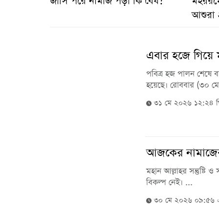
জার্সি পরে নামাজ পড়া কি বৈধ?
মহররমে
আশুরা 
এবার হজে গিয়ে 
পবিত্র হজ পালন শেষে বা
হয়েছে। রোববার (৩০ মে) 
৩১ মে ২০২৬ ১২:২৪ 
আজকের নামাজের
মহান আল্লাহর সন্তুষ্টি ও
বিকল্প নেই। ...
৩০ মে ২০২৬ ০৯:৫৬