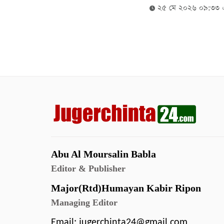
২৫ মে ২০২৬ ০৯:৩৩
Abu Al Moursalin Babla
Editor & Publisher
Major(Rtd)Humayan Kabir Ripon
Managing Editor
Email:
jugerchinta24@gmail.com