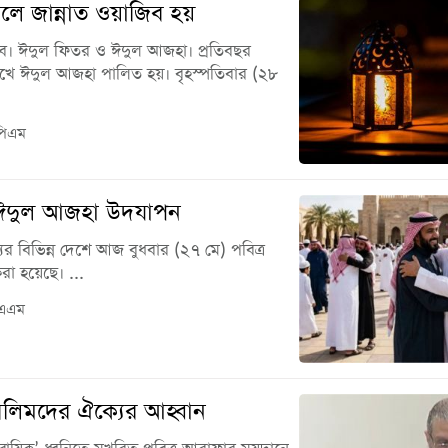
ে জান্নাত ওয়াজিব হয়
ৎসব। ঈদুল ফিতর ও ঈদুল আজহা। প্রতিবছর
খে ঈদুল আজহা পালিত হয়। বৃহস্পতিবার (২৮
পিএম
ত্র ঈদুল আজহা উদযাপন
ের বিভিন্ন দেশে আজ বুধবার (২৭ মে) পবিত্র
া হয়েছে। ...
 এএম
সলিমদের ঐক্যের আহ্বান