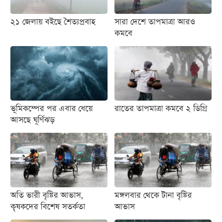
২১ জেলায় বইছে শৈত্যপ্রবাহ
সারা দেশে তাপমাত্রা আরও
কমবে
ভূমিকম্পের পর এবার ধেয়ে
রাতের তাপমাত্রা কমবে ২ ডিগ্রি
আসছে ঘূর্ণিঝড়
অতি ভারী বৃষ্টির আভাস,
মঙ্গলবার থেকে টানা বৃষ্টির
কৃষকদের বিশেষ সতর্কতা
আভাস