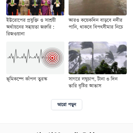
ইউরোপের প্রযুক্তি ও সাশ্রয়ী
আরও কয়েকদিন বাড়বে নদীর
অর্থায়নের সহায়তা জরুরি :
পানি, থাকবে বিপৎসীমার নিচে
রিজওয়ানা
ভূমিকম্পে কাঁপল তুরস্ক
সাগরে লঘুচাপ, টানা ৩ দিন
ভারি বৃষ্টির আভাস
আরো পড়ুন