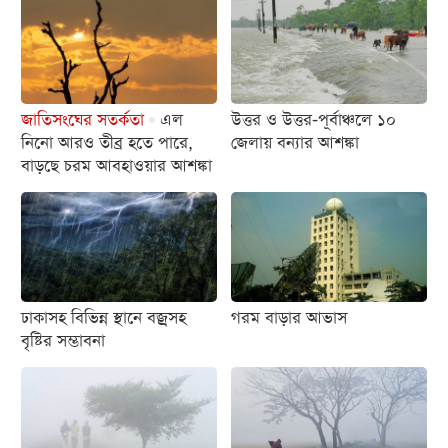
বিনোদন
অর্থনীতি
চাকরি
জাতিসংঘের সতর্কতা
এল
উত্তর ও উত্তর-পূর্বাঞ্চলে ১০
মিডিয়া
নিনো আরও তীব্র হতে পারে,
জেলায় বন্যার আশঙ্কা
বাড়ছে চরম আবহাওয়ার আশঙ্কা
ভিডিও
সব
বিভাগ
ছবি
ঢাকাসহ বিভিন্ন স্থানে বজ্রসহ
গরম বাড়ার আভাস
বৃষ্টির সম্ভাবনা
ভিডিও
আর্কাইভ