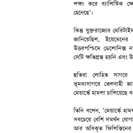
লক্ষ্য করে ব্যালিস্টিক 
হেনেছে’।
কিন্তু যুক্তরাজ্যের মের
জানিয়েছিল, ইয়েমেনে
উত্তরপশ্চিমে ডেলোনিক্স ন
সেটি ক্ষতিগ্রস্ত হয়নি এবং 
হুতিরা লোহিত সাগরে
ভূমধ্যসাগরে তেলবাহী জ
মেয়ার্স্কে হামলা চালিয়েছে
তিনি বলেন, ‘মেয়ার্স্কে 
সবচেয়ে বেশি সমর্থন যোগ
আর অধিকৃত ফিলিস্তিনের 