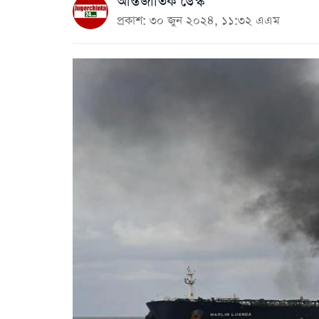
আন্তর্জাতিক ডেস্ক
প্রকাশ: ৩০ জুন ২০২৪, ১১:৩২ এএম