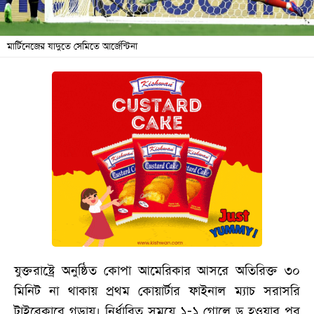
বিনোদন
অর্থনীতি
মার্টিনেজের যাদুতে সেমিতে আর্জেন্টিনা
চাকরি
মিডিয়া
ভিডিও
সব
বিভাগ
ছবি
ভিডিও
যুক্তরাষ্ট্রে অনুষ্ঠিত কোপা আমেরিকার আসরে অতিরিক্ত ৩০
আর্কাইভ
মিনিট না থাকায় প্রথম কোয়ার্টার ফাইনাল ম্যাচ সরাসরি
টাইব্রেকারে গড়ায়। নির্ধারিত সময়ে ১-১ গোলে ড্র হওয়ার পর