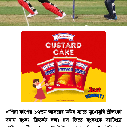
বিনোদন
অর্থনীতি
চাকরি
মিডিয়া
ভিডিও
সব
বিভাগ
ছবি
ভিডিও
এশিয়া কাপের ১৭তম আসরের অষ্টম ম্যাচে মুখোমুখি শ্রীলংকা
আর্কাইভ
বনাম হংকং ক্রিকেট দল। টস জিতে হংকংকে ব্যাটিংয়ে