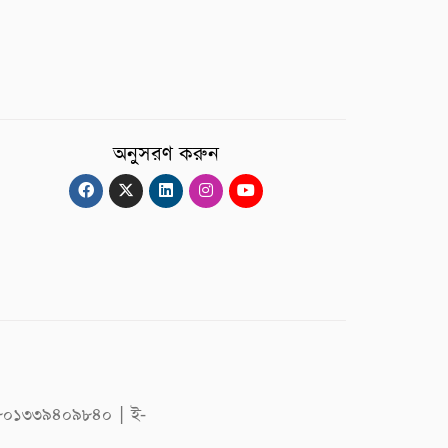
অনুসরণ করুন
 +৮৮০১৩৩৯৪০৯৮৪০ | ই-