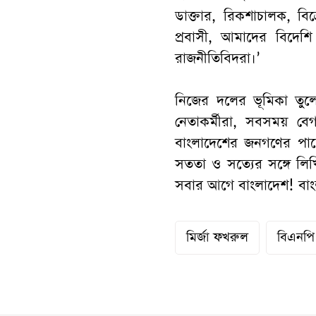
ডাক্তার, রিকশাচালক, বিক্
প্রবাসী, আমাদের বিদেশি ব
রাজনীতিবিদরা।’
নিজের দলের ভূমিকা তু
নেতাকর্মীরা, সবসময় বে
বাংলাদেশের জনগণের পা
সততা ও সত্যের সঙ্গে লি
সবার আগে বাংলাদেশ! বাংল
মির্জা ফখরুল
বিএনপি