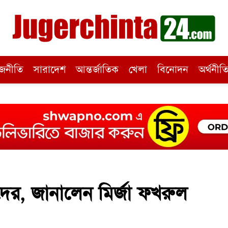
জনীতি
সারাদেশ
আন্তর্জাতিক
খেলা
বিনোদন
অর্থনীত
াদের, জানালেন মির্জা ফখরুল