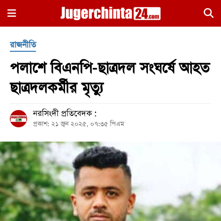
×
রাজনীতি
পলাশে বিএনপি-ছাত্রদল সংঘর্ষে আহত
ছাত্রদলকর্মীর মৃত্যু
নরসিংদী প্রতিবেদক :
হোম
প্রকাশ: ২১ জুন ২০২৫, ০৭:৩৫ পিএম
জাতীয়
রাজনীতি
সারাদেশ
আন্তর্জাতিক
খেলা