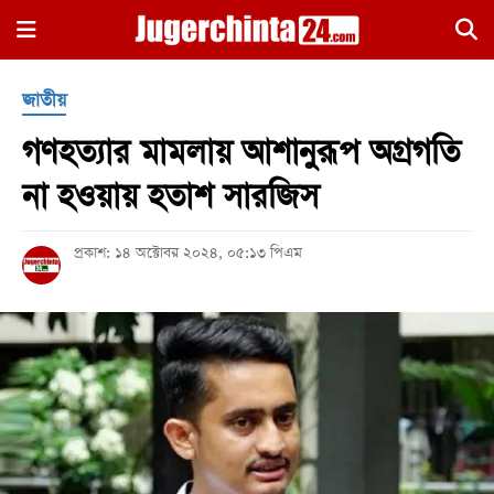
×
জাতীয়
গণহত্যার মামলায় আশানুরূপ অগ্রগতি
না হওয়ায় হতাশ সারজিস
প্রকাশ: ১৪ অক্টোবর ২০২৪, ০৫:১৩ পিএম
হোম
জাতীয়
রাজনীতি
সারাদেশ
আন্তর্জাতিক
খেলা