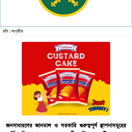
বিনোদন
অর্থনীতি
চাকরি
ছবি : সংগৃহীত
মিডিয়া
ভিডিও
সব
বিভাগ
ছবি
ভিডিও
আর্কাইভ
জনসাধারণের জানমাল ও সরকারি গুরুত্বপূর্ণ স্থাপনাসমূহের