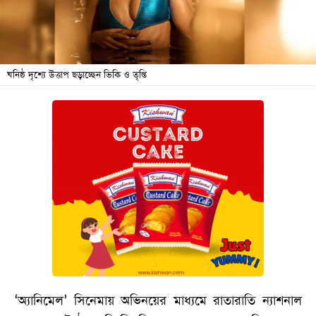
বিনোদন
অর্থনীতি
চাকরি
ঘনিষ্ঠ দৃশ্যে উত্তাপ ছড়াচ্ছেন ভিকি ও তৃপ্তি
মিডিয়া
ভিডিও
সব
বিভাগ
ছবি
ভিডিও
আর্কাইভ
‘অ্যানিমেল’ সিনেমায় অভিনয়ের মাধ্যমে রাতারাতি ন্যাশনাল