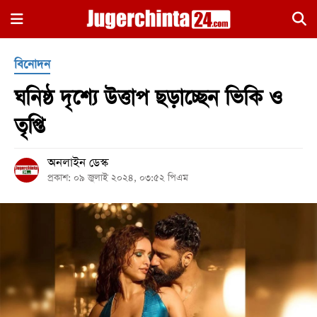
×
বিনোদন
ঘনিষ্ঠ দৃশ্যে উত্তাপ ছড়াচ্ছেন ভিকি ও
তৃপ্তি
অনলাইন ডেস্ক
হোম
প্রকাশ: ০৯ জুলাই ২০২৪, ০৩:৫২ পিএম
জাতীয়
রাজনীতি
সারাদেশ
আন্তর্জাতিক
খেলা