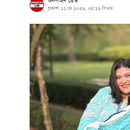
অনলাইন ডেস্ক
প্রকাশ: ১১ মে ২০২৬, ০৫:১৬ পিএম