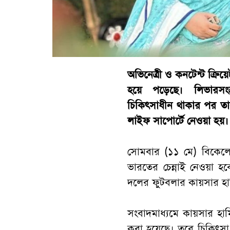
অভিনেত্রী ও কনটেন্ট ক্রি
হয়ে পড়েছে। লিভারসংক্
চিকিৎসাধীন থাকার পর তা
লাইফ সাপোর্টে নেওয়া হয়।
সোমবার (১১ মে) বিকেলে উ
ভারতের চেন্নাই নেওয়া 
দলের ফুটবলার কায়সার হা
সংবাদমাধ্যমে কায়সার হামি
করা হয়েছে। তবে চিকিৎসা ও