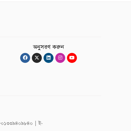
অনুসরণ করুন
 +৮৮০১৩৩৯৪০৯৮৪০ | ই-