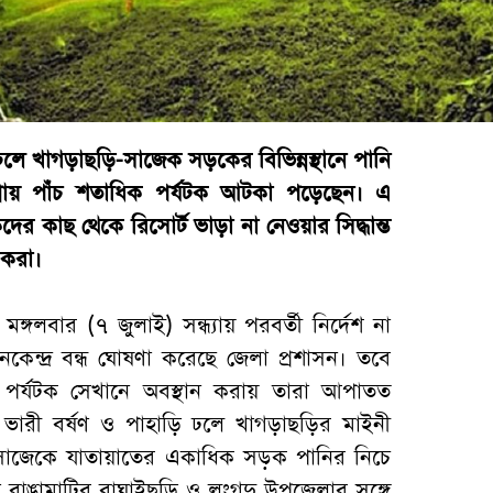
 ঢলে খাগড়াছড়ি-সাজেক সড়কের বিভিন্নস্থানে পানি
্রায় পাঁচ শতাধিক পর্যটক আটকা পড়েছেন। এ
ের কাছ থেকে রিসোর্ট ভাড়া না নেওয়ার সিদ্ধান্ত
িকরা।
ঙ্গলবার (৭ জুলাই) সন্ধ্যায় পরবর্তী নির্দেশ না
টনকেন্দ্র বন্ধ ঘোষণা করেছে জেলা প্রশাসন। তবে
র্যটক সেখানে অবস্থান করায় তারা আপাতত
 ভারী বর্ষণ ও পাহাড়ি ঢলে খাগড়াছড়ির মাইনী
 ‎সাজেকে যাতায়াতের একাধিক সড়ক পানির নিচে
রাঙামাটির বাঘাইছড়ি ও লংগদু উপজেলার সঙ্গে