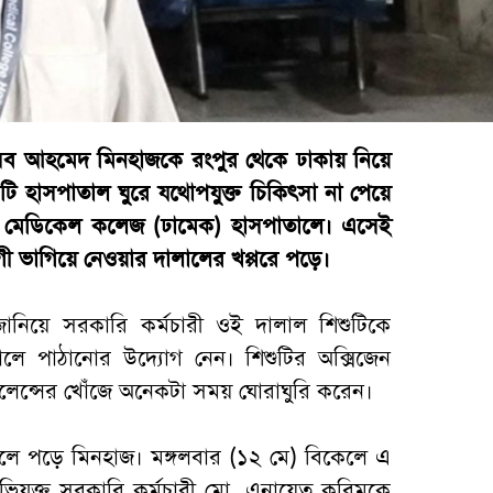
সিব আহমেদ মিনহাজকে রংপুর থেকে ঢাকায় নিয়ে
 হাসপাতাল ঘুরে যথোপযুক্ত চিকিৎসা না পেয়ে
া মেডিকেল কলেজ (ঢামেক) হাসপাতালে। এসেই
ী ভাগিয়ে নেওয়ার দালালের খপ্পরে পড়ে।
ানিয়ে সরকারি কর্মচারী ওই দালাল শিশুটিকে
লে পাঠানোর উদ্যোগ নেন। শিশুটির অক্সিজেন
ম্বুলেন্সের খোঁজে অনেকটা সময় ঘোরাঘুরি করেন।
ঢলে পড়ে মিনহাজ। মঙ্গলবার (১২ মে) বিকেলে এ
িযুক্ত সরকারি কর্মচারী মো. এনায়েত করিমকে