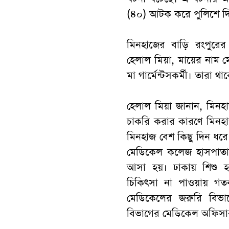
(৪০) আটক করে পুলিশে দি
মিনহাজের বাড়ি রংপুরের প
হেলাল মিয়া, মায়ের নাম মে
মা গার্মেন্টসকর্মী। তারা
হেলাল মিয়া জানান, মিনহাজ 
চাকরি করার কারণে মিনহা
মিনহাজ বেশ কিছু দিন ধরে 
মেডিকেল কলেজ হাসপাতাল
আসা হয়। ঢাকায় শিশু হা
চিকিৎসা না পাওয়ায় গত
মেডিকেলের জরুরি বিভ
বিভাগের মেডিকেল অফিসার